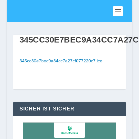
345CC30E7BEC9A34CC7A27CF
345cc30e7bec9a34cc7a27cf077220c7.ico
SICHER IST SICHER