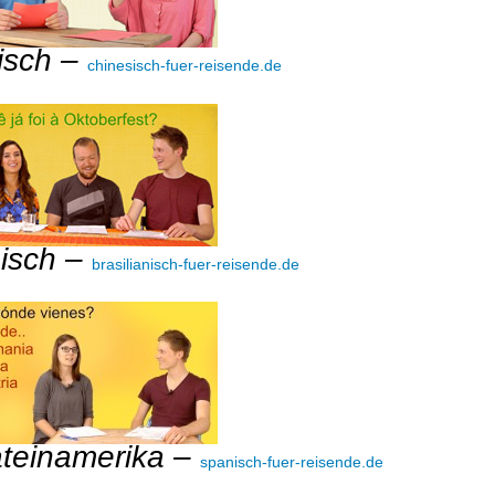
isch –
chinesisch-fuer-reisende.de
nisch –
brasilianisch-fuer-reisende.de
ateinamerika –
spanisch-fuer-reisende.de