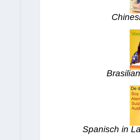
Chines
Brasilia
Spanisch in L