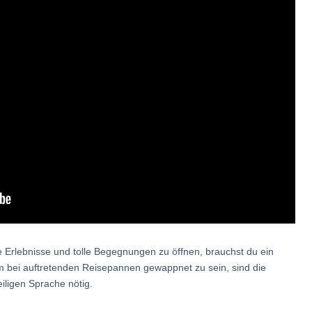
ve Erlebnisse und tolle Begegnungen zu öffnen, brauchst du ein
 bei auftretenden Reisepannen gewappnet zu sein, sind die
eiligen Sprache nötig.