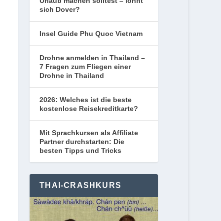
Urlaub machen solltest – lohnt
sich Dover?
Insel Guide Phu Quoc Vietnam
Drohne anmelden in Thailand –
7 Fragen zum Fliegen einer
Drohne in Thailand
2026: Welches ist die beste
kostenlose Reisekreditkarte?
Mit Sprachkursen als Affiliate
Partner durchstarten: Die
besten Tipps und Tricks
THAI-CRASHKURS