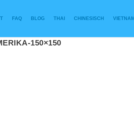
T
FAQ
BLOG
THAI
CHINESISCH
VIETNA
ERIKA-150×150