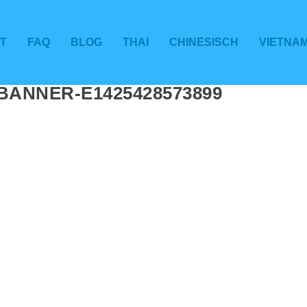
T
FAQ
BLOG
THAI
CHINESISCH
VIETNA
ANNER-E1425428573899