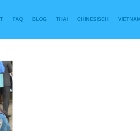
T
FAQ
BLOG
THAI
CHINESISCH
VIETNA