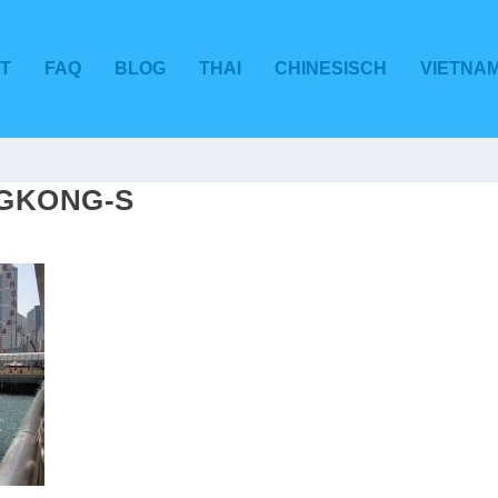
T
FAQ
BLOG
THAI
CHINESISCH
VIETNA
GKONG-S