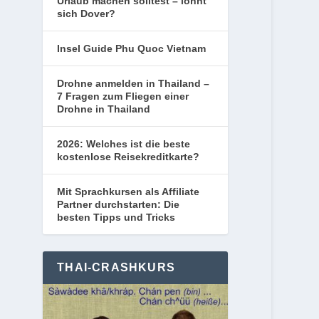
Urlaub machen solltest – lohnt
sich Dover?
Insel Guide Phu Quoc Vietnam
Drohne anmelden in Thailand –
7 Fragen zum Fliegen einer
Drohne in Thailand
2026: Welches ist die beste
kostenlose Reisekreditkarte?
Mit Sprachkursen als Affiliate
Partner durchstarten: Die
besten Tipps und Tricks
THAI-CRASHKURS