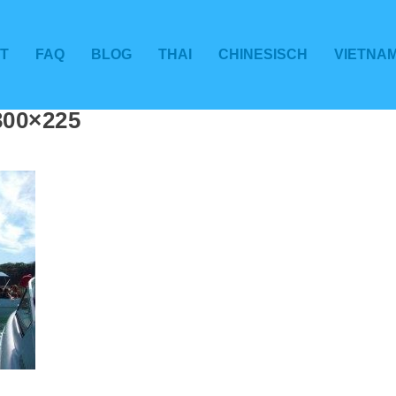
T
FAQ
BLOG
THAI
CHINESISCH
VIETNA
00×225