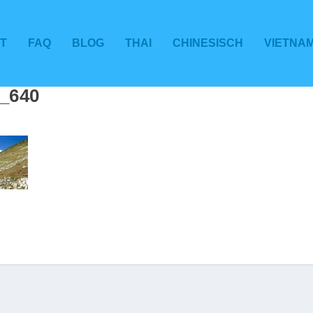
T
FAQ
BLOG
THAI
CHINESISCH
VIETNA
_640