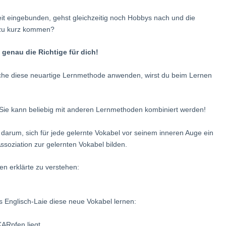
keit eingebunden, gehst gleichzeitig noch Hobbys nach und die
t zu kurz kommen?
 genau die R
ichtige für dich!
he diese neuartige Lernmethode anwenden, wirst du beim Lernen
: Sie kann beliebig mit anderen Lernmethoden kombiniert werden!
darum, sich für jede gelernte Vokabel vor seinem inneren Auge ein
 Assoziation zur gelernten Vokabel bilden.
ben erklärte zu verstehen:
s Englisch-Laie diese neue Vokabel lernen:
KARpfen liegt.