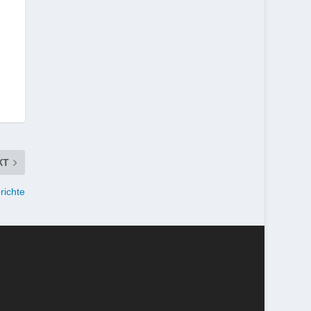
XT
richte